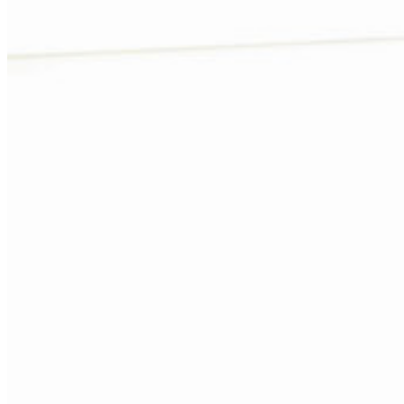
Quiénes Somos
Nuestro Proyecto
Rincón Familiar
Inicio
Quiénes Somos
Nuestro Proyecto
Rincón Familiar