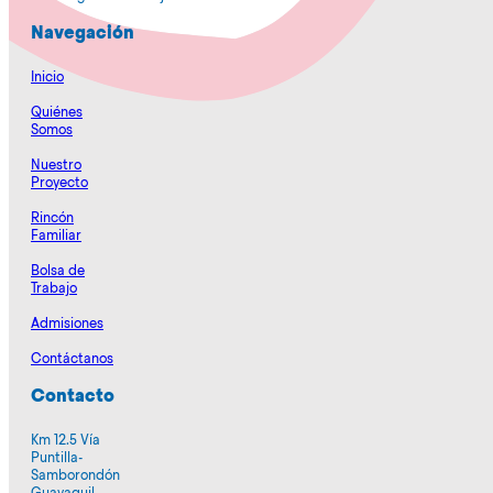
Navegación
Inicio
Quiénes
Somos
Nuestro
Proyecto
Rincón
Familiar
Bolsa de
Trabajo
Admisiones
Contáctanos
Contacto
Km 12.5 Vía
Puntilla-
Samborondón