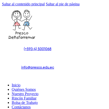
Saltar al contenido principal
Saltar al pie de página
(+593-4) 5001068
info@presco.edu.ec
Inicio
Quiénes Somos
Nuestro Proyecto
Rincón Familiar
Bolsa de Trabajo
Contáctanos