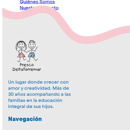
Quiénes Somos
Nuestro Proyecto
Rincón Familiar
Inicio
Quiénes Somos
Nuestro Proyecto
Un lugar donde crecer con
Rincón Familiar
amor y creatividad. Más de
30 años acompañando a las
familias en la educación
integral de sus hijos.
Navegación