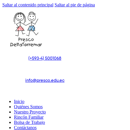
Saltar al contenido principal
Saltar al pie de página
(+593-4) 5001068
info@presco.edu.ec
Inicio
Quiénes Somos
Nuestro Proyecto
Rincón Familiar
Bolsa de Trabajo
Contáctanos