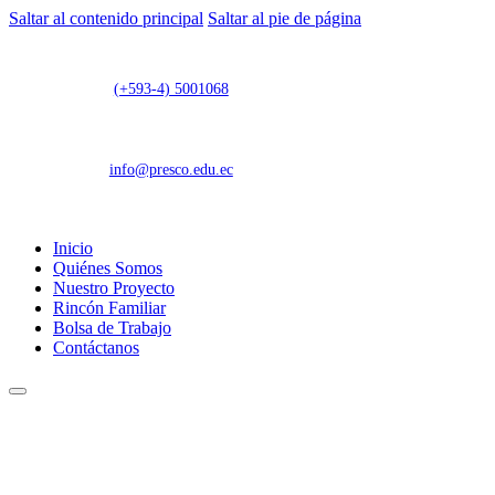
Saltar al contenido principal
Saltar al pie de página
(+593-4) 5001068
info@presco.edu.ec
Inicio
Quiénes Somos
Nuestro Proyecto
Rincón Familiar
Bolsa de Trabajo
Contáctanos